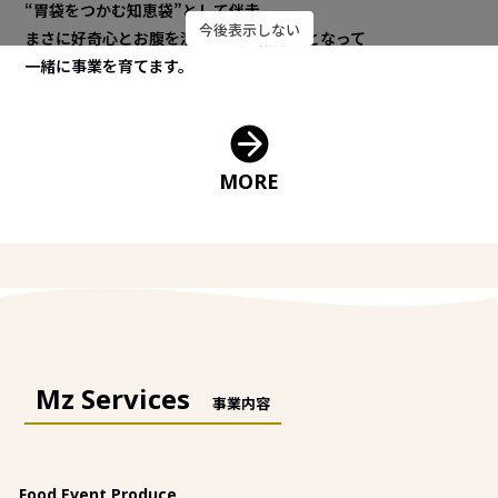
“胃袋をつかむ知恵袋”として伴走。
今後表示しない
まさに好奇心とお腹を満たす食の指南役となって
一緒に事業を育てます。
MORE
Mz Services
事業内容
Food Event Produce