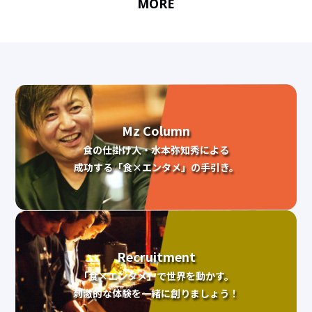
MORE
Mz Column
食の仕掛け人・水本弥知秀による
成功する「食×エンタメ」の手引き。
Recruitment
「食×エンタメ」で世界を動かす。
刺激的な体験を一緒に創りましょう！