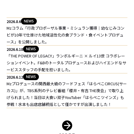
NEWS
2026.8.6
Mzコラム「行政プロポーザル事業・ミシュラン獲得｜幼なじみコン
ビが10年で仕掛けた地域活性化の食ブランド・食イベントプロデュ
ース」を公開しました。
NEWS
2026.6.18
「THE POWER OF LEGACY」ランボルギーニ × ルイ13世 コラボレー
ションイベント。F&Bのトータルプロデュースおよびハイエンドなサ
ービススタッフの手配を担いました。
NEWS
2026.6.12
Mzプロデュースの関西最大級のフードフェス「はらぺこCIRCUS(サー
カス)」が、TBS系列のテレビ番組「櫻井・有吉 THE夜会」で取り上
げられました！当日は大食い双子YouTuber「はらぺこツインズ」も
参戦！水本も出店店舗統括として僅かですが出演しました！