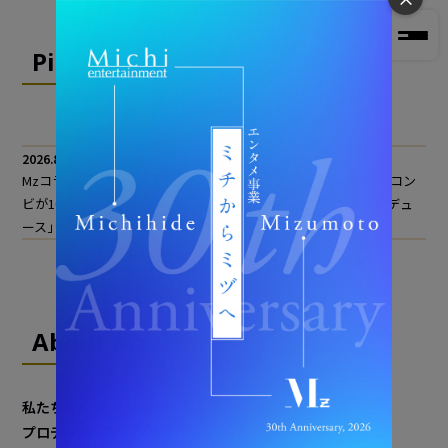
Pickup
ピックアップ情報
NEWS
2026.8.6
Mzコラム「行政プロポーザル事業・ミシュラン獲得｜幼なじみコン
ビが10年で仕掛けた地域活性化の食ブランド・食イベントプロデュ
ース」を公開しました。
About Mz
ミヅについて
私たちMz（ミヅ）は、「食×エンタメ」を
プロデュースするクリエイティブパートナーです。