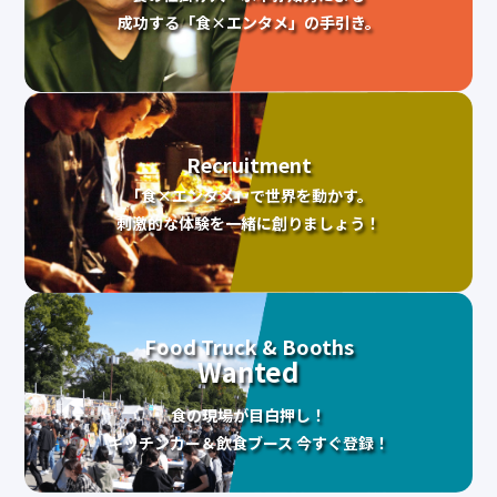
成功する「食×エンタメ」の手引き。
Recruitment
「食×エンタメ」で世界を動かす。
刺激的な体験を一緒に創りましょう！
Food Truck & Booths
Wanted
食の現場が目白押し！
キッチンカー＆飲食ブース 今すぐ登録！